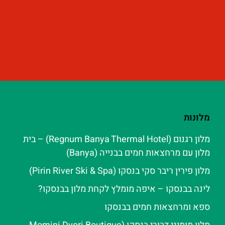
מלונות
מלון רגנום (Regnum Banya Thermal Hotel) – בית
מלון עם מרחצאות חמים בבנייה (Banya)
מלון פירין ריבר סקי בנסקו (Pirin River Ski & Spa‬)
לינה בבנסקו – איפה מומלץ לקחת מלון בבנסקו?
ספא ומרחצאות חמים בבנסקו