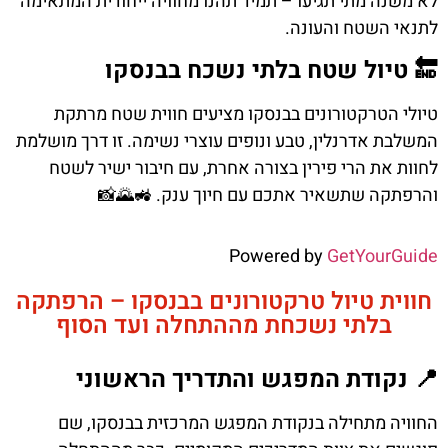
לא משנה מתי תגיעו – תמיד תהנו מחוויה ייחודית המתאימה
לתנאי השטח והעונה.
🔚 טיול שטח בלתי נשכח בבנסקו
טיולי הטרקטורונים בבנסקו מציעים חווית שטח מרתקת
המשלבת אדרנלין, טבע ונופים עוצרי נשימה. זו דרך מושלמת
לחוות את הרי פירין בצורה אחרת, עם חיבור ישיר לשטח
והרפתקה שתשאיר אתכם עם חיוך ענק. 🚜🌄📸
Powered by
GetYourGuide
חווית טיול טרקטורונים בבנסקו – הרפתקה
בלתי נשכחת מההתחלה ועד הסוף
📍 נקודת המפגש והתדריך הראשוני
החוויה מתחילה בנקודת המפגש המרכזית בבנסקו, שם