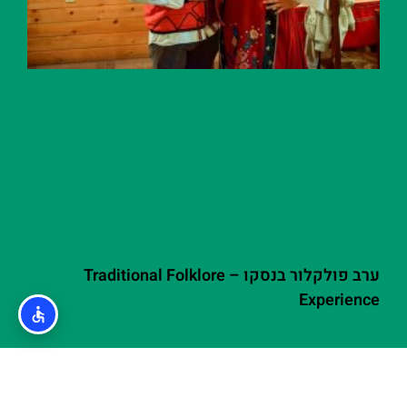
ערב פולקלור בנסקו – Traditional Folklore
Experience
אודות