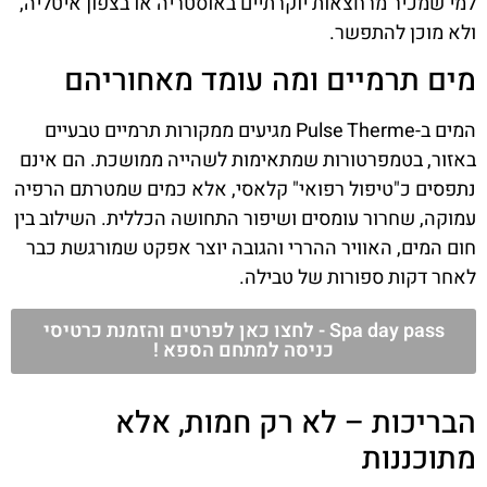
למי שמכיר מרחצאות יוקרתיים באוסטריה או בצפון איטליה,
ולא מוכן להתפשר.
מים תרמיים ומה עומד מאחוריהם
המים ב-Pulse Therme מגיעים ממקורות תרמיים טבעיים
באזור, בטמפרטורות שמתאימות לשהייה ממושכת. הם אינם
נתפסים כ"טיפול רפואי" קלאסי, אלא כמים שמטרתם הרפיה
עמוקה, שחרור עומסים ושיפור התחושה הכללית. השילוב בין
חום המים, האוויר ההררי והגובה יוצר אפקט שמורגשת כבר
לאחר דקות ספורות של טבילה.
Spa day pass - לחצו כאן לפרטים והזמנת כרטיסי
כניסה למתחם הספא !
הבריכות – לא רק חמות, אלא
מתוכננות