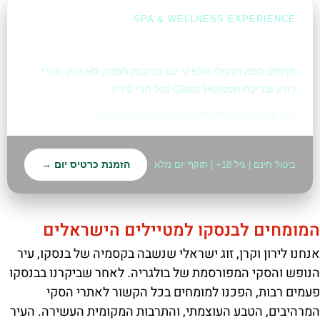
SPA & WELLNESS EXPERIENCE
פולס טרמה בנסקו
מתחם ספא תרמלי אלפיני עם בריכות חמות, סאונות, אזורי
רוגע ובריכת Glass Horizon מול הרי פירין.
מים תרמליים סאונות בריכות חיצוניות DJ Pool Party
הזמנת כרטיס יום →
ביטול חינם | גיל 18+ | תוקף יום מלא
המומחים לבנסקו למטיילים הישראלים
אנחנו לירון וקרן, זוג ישראלי שנשבה בקסמיה של בנסקו, עיר
הנופש והסקי המפורסמת של בולגריה. לאחר שביקרנו בבנסקו
פעמים רבות, הפכנו למומחים בכל הקשור לאתרי הסקי
המרהיבים, הטבע העוצמתי, והתרבות המקומית העשירה. העיר