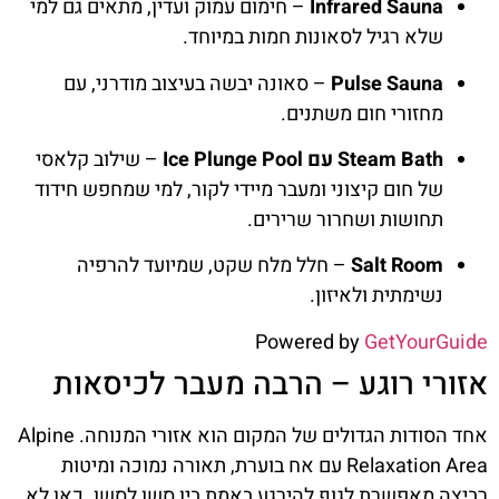
Infrared Sauna
– חימום עמוק ועדין, מתאים גם למי
שלא רגיל לסאונות חמות במיוחד.
Pulse Sauna
– סאונה יבשה בעיצוב מודרני, עם
מחזורי חום משתנים.
Steam Bath עם Ice Plunge Pool
– שילוב קלאסי
של חום קיצוני ומעבר מיידי לקור, למי שמחפש חידוד
תחושות ושחרור שרירים.
Salt Room
– חלל מלח שקט, שמיועד להרפיה
נשימתית ולאיזון.
Powered by
GetYourGuide
אזורי רוגע – הרבה מעבר לכיסאות
אחד הסודות הגדולים של המקום הוא אזורי המנוחה. Alpine
Relaxation Area עם אח בוערת, תאורה נמוכה ומיטות
רביצה מאפשרת לגוף להירגע באמת בין סשן לסשן. כאן לא