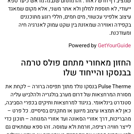
שמציב רף חדש לאזור. זהו מתחם שנבנה מראש כיעד ספא
ייעודי, לא תוספת למלון ולא אתר משני, אלא מקום שמאגד
עיצוב אלפיני עכשווי, מים חמים, חללי רוגע מתוכננים
בקפידה ואווירה שמאזנת בין שקט עמוק לאנרגיה חיה
ומעודכנת.
Powered by
GetYourGuide
החזון מאחורי מתחם פולס טרמה
בבנסקו והייחוד שלו
Pulse Therme בנסקו נולד מתוך תפיסה ברורה – לקחת את
מסורת המרחצאות של דרום מערב בולגריה ולהלביש עליה
סטנדרט בינלאומי. בניגוד למרחצאות ותיקים בכפרי הסביבה,
כאן לא תמצאו עיצוב מיושן או מתקנים בסיסיים. כל פרט –
מהבריכות, דרך אזורי הסאונה ועד אזורי המנוחה – תוכנן כדי
לייצר חוויה רציפה, זורמת ולא עמוסה. זהו ספא שמתאים גם