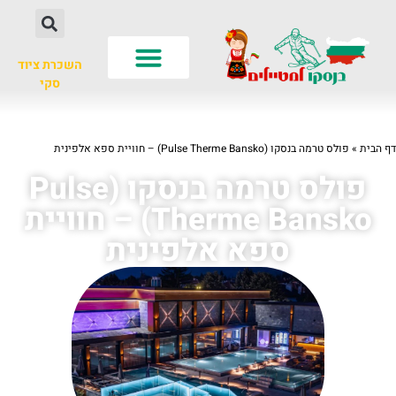
השכרת ציוד
סקי
לא רק סקי
עונות שנה
חשוב לדעת
דף הבית
»
פולס טרמה בנסקו (Pulse Therme Bansko) – חוויית ספא אלפינית
פולס טרמה בנסקו (Pulse
Therme Bansko) – חוויית
ספא אלפינית