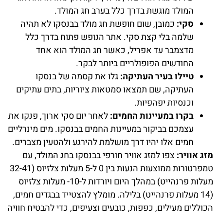
המולד מוגשת בדרך כלל בערב חג המולד.
סקי:
כמובן, שום חופשת חג מולד בבנסקו לא תהיה
שלמה בלי קצת סקי. אתר הנופש פתוח בדרך כלל
מדצמבר עד אפריל, כאשר חג המולד הוא אחד
החודשים הפופולריים ביותר לבקר.
טיילו בעיר העתיקה:
גלו את קסמה של בנסקו
העתיקה, שם תמצאו סמטאות ציוריות, בתים עתיקים
וכנסיות יפהפיות.
בקרו במעיינות החמים:
לאחר יום סקי ארוך, פנקו את
עצמכם בביקור במעיינות החמים בבנסקו. מים מינרליים
חמים אלו יהיו דרך מושלמת להירגע ולהטעין מצברים.
מזג אוויר:
צפו למזג אוויר חורפי בבנסקו בחג המולד, עם
טמפרטורות ממוצעות הנעות בין 0 ל-5 מעלות צלזיוס (32-41
מעלות פרנהייט) במהלך היום ויורדות ל-10- מעלות צלזיוס
(14 מעלות פרנהייט) בלילה. מומלץ להצטייד בבגדים חמים,
הכוללים מעילים, כפפות, כובעים וצעיפים, כדי להבטיח חוויה