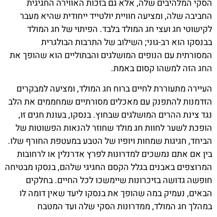
הסקי המלהיבים שלה, אלא גם בזכות האווירה החגיגית
החביבה שלה, ומציעה חוויית יולטייד ייחודית שהיא מעבר
לקישוטי חג ועצי חג המולד בלבד. הפיתוי של חג המולד
בבנסקו הוא רב-גוני; השילוב של התרבות הבולגרית
המסורתית עם הנופים המושלגים והבתוליים הוא שהופך את
החג הזה למשהו קסום באמת.
העיירה מתעוררת לחיים ברוח חג המולד, ומציעה למבקרים
הזדמנות להתפנק עם מאכלים מסורתיים שמחממים את הלב
נגד צינת ההרים המושלגים שבחוץ. בנסקו, בעונת חגים זו,
הופכת לשער לחוות חג מולד שחוזר להנאות הפשוטות של
הביחד, חגיגות שמחות ויופיו של הטבע במעטפת החורף שלו.
בין אם אתם נמשכים למדרונות לפרץ אדרנלין או לרחובות
המרוצפים באבנים בגלל הקסם החגיגי שלהם, בנסקו מבטיחה
חופשה גדושה בזיכרונות שיימשכו לכל החיים. בחלקים
הבאים, נעמיק במה שהופך את בנסקו ליעד שאין דומה לו
במהלך חג המולד, ממדרונות הסקי שלה ועד המטבח