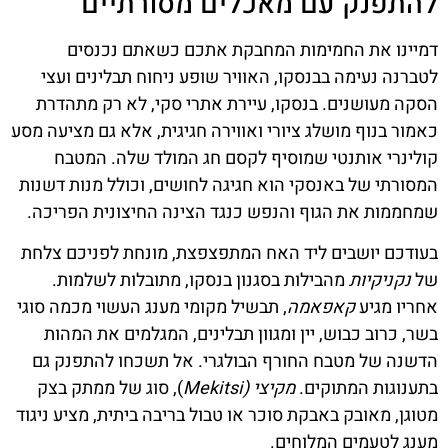
להתפנק עם מאכלים מסורתיים
דמיינו את החמימות המחבקת אתכם כשאתם נכנסים
לטברנה נעימה בבנסקו, האוויר שופע ניחוח תבלינים ועצי
הסקה מעושנים. בנסקו, עיירת אתרי סקי, לא רק מתהדרת
כאמור בנוף מושלג ציורי ואווירה חגיגית, אלא גם מציעה מסע
קולינרי אותנטי שמוסיף לקסם חג המולד שלה. המטבח
המסורתי של באנסקי הוא חגיגה לחושים, וכולל מנות דשנות
שמחממות את הגוף והנפש כנגד הצינה החיצונית הפריכה.
בעודכם יושבים ליד האח המתפצפצת, מונחת לפניכם צלחת
של
נקניקיות
מהבילות בסגנון בנסקו, מתובלות לשלמות.
אחריו מגיע
קאפאמה
, תבשיל מקומי מענג העשוי מכמה סוגי
בשר, כרוב כבוש, יין ומגוון תבלינים, המגלמים את המהות
הדשנה של מטבח החורף הבולגרי. אל תשכחו להתפנק גם
בתענוגות המתוקים.
מקיצי (Mekitsi
), סוג של ממתק בצק
מטוגן, מאובק באבקת סוכר או טבול בריבה ביתית, מציע ניגוד
מענג לטעמים המלוחים.