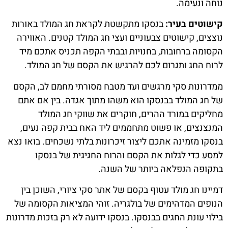
נוחה ונעימה.
קישוטים בעיר:
בנסקו מתקשטת לקראת חג המולד באורות
נוצצים, קישוטים צבעוניים ועצי חג המולד קטנים. האווירה
הקסומה ברחובות, בחנויות ובבתי הקפה תכניס אתכם מיד
לרוח החג ותגרום לכם להרגיש את הקסם של חג המולד.
ממדרונות סקי מרגשים ועד מטבח מסורתי מחמם לב, הקסם
של חג המולד בבנסקו הוא משהו מתוך אגדה. בין אם אתם
מחליקים במורד ההרים, חוקרים את שווקי חג המולד
המנצנצים, או פשוט מתחממים ליד האח בבית קפה נעים,
בנסקו מזמינה אתכם ליצור זיכרונות בלתי נשכחים. בואו נצא
למסע כדי לגלות את הקסם והרוח החגיגית של בנסקו
בתקופה הנפלאה ביותר של השנה.
דמיינו חג מולד עטוף בקסם של אתר סקי ציורי, השוכן בין
הנופים המדהימים של בולגריה. זוהי המציאות הקסומה של
בילוי עונת החגים בבנסקו. בנסקו ידועה לא רק בזכות מדרונות