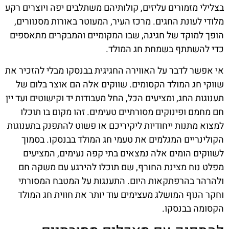
בצלילי מזמורים עליזים, קולותיהם משתלבים יפה ויוצרים רקע
מלודי לעונת החגים. מרכז העיר, המעוטר באורות מסנוורים,
הופך למוקד של חגיגה, שבו המקומיים והמבקרים מתאספים
כדי להשתתף בשמחת חג המולד.
אי אפשר לדבר על האווירה החגיגית בבנסקו מבלי להזכיר את
שווקי חג המולד הקסומים. שווקים אלה הם אוצר בלום של
תענוגות החג, ומציעים הכל, החל מעבודות יד וקישוטים ועד יין
חם מחמם ופינוקים מסורתיים טעימים. זהו מקום בו תוכלו
למצוא מתנות ייחודיות ליקיריכם או פשוט להתפנק בתענוגות
הקולינריים המגלמים את טעמי חג המולד בבנסקו. בסמוך
לשווקים הומים אלה נמצאים בתי קפה נעימים, המציעים
מפלט נוח מצינת החורף, שם תוכלו להירגע עם משקה חם
ולהרהר בהרפתקאות היום. התענגות על המטבח המסורתי
וחקר הנוף המושלג מעצימים עוד יותר את חווית חג המולד
הקסומה בבנסקו.