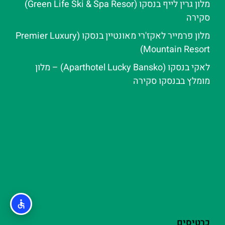
מלון גרין לייף בנסקו (Green Life Ski & Spa Resor)
סקירה
מלון פרמייר לאקז'רי מאונטיין בנסקו (Premier Luxury
Mountain Resort)
לאקי בנסקו (Aparthotel Lucky Bansko) – מלון
מומלץ בבנסקו סקירה
כרטיסים
סיורים חינמיים בבנסקו
פולס טרמה בנסקו (Pulse Therme Bansko) – חוויית
ספא אלפינית