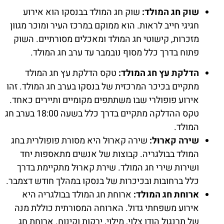
שוק חג המולד:
שוק חג המולד בבנסקו הוא אירוע
חגיגי חייב לראות. הוא ממוקם במרכז העיר ומוכר מגוון
מזכרות, קישוטי חג המולד ומאכלים מסורתיים. השוק
פתוח בדרך כלל מסוף נובמבר עד ערב חג המולד.
הדלקת עץ חג המולד:
טקס הדלקת עץ חג המולד
מתקיים בכיכר המרכזית של בנסקו בערב חג המולד. זהו
אירוע פופולרי שבו משתתפים מקומיים ותיירים כאחד.
טקס ההדלקה מתקיים בדרך כלל בשעה 18:00 בערב חג
המולד.
שירה קארוּל:
שירה קארוּל היא מסורת פופולרית בחג
המולד בבולגריה. קבוצות של אנשים מתאספות יחד
ושירות שירי חג המולד. שירת קארוּל מתקיימת בדרך
כלל ברחובות ובכיכרות של בנסקו במהלך חודש דצמבר.
ארוחת חג המולד:
ארוחת חג המולד בבולגריה היא
אירוע משפחתי גדול. הארוחה המסורתית כוללת מנה
של תרנגול הודו צלוי, מילוי, ירקות וקינוח. ארוחת חג