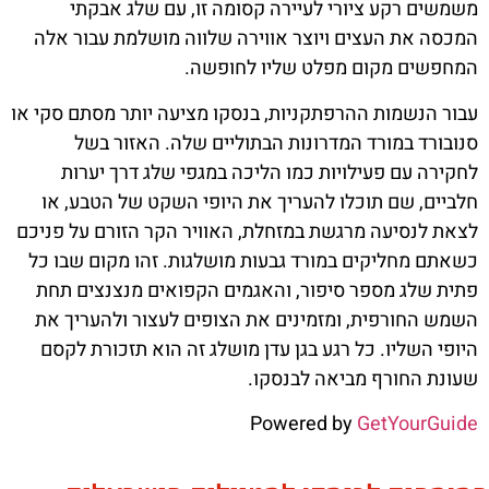
משמשים רקע ציורי לעיירה קסומה זו, עם שלג אבקתי
המכסה את העצים ויוצר אווירה שלווה מושלמת עבור אלה
המחפשים מקום מפלט שליו לחופשה.
עבור הנשמות ההרפתקניות, בנסקו מציעה יותר מסתם סקי או
סנובורד במורד המדרונות הבתוליים שלה. האזור בשל
לחקירה עם פעילויות כמו הליכה במגפי שלג דרך יערות
חלביים, שם תוכלו להעריך את היופי השקט של הטבע, או
לצאת לנסיעה מרגשת במזחלת, האוויר הקר הזורם על פניכם
כשאתם מחליקים במורד גבעות מושלגות. זהו מקום שבו כל
פתית שלג מספר סיפור, והאגמים הקפואים מנצנצים תחת
השמש החורפית, ומזמינים את הצופים לעצור ולהעריך את
היופי השליו. כל רגע בגן עדן מושלג זה הוא תזכורת לקסם
שעונת החורף מביאה לבנסקו.
Powered by
GetYourGuide