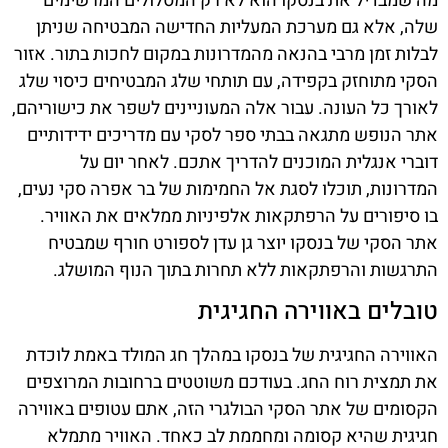
מה שמבדיל את בנסקו הוא לא רק המסלולים המרשימים
שלה, אלא גם מערכת המעליות החדישה המבטיחה שניתן
לבלות זמן מרבי בהנאה מהמדרונות במקום לחכות בתור. אזור
הסקי מתוחזק בקפידה, עם תותחי שלג המבטיחים כיסוי שלג
לאורך כל העונה. עבור אלה המעוניינים לשפר את כישוריהם,
אתר הנופש מתגאה בבתי ספר לסקי עם מדריכים ידידותיים
דוברי אנגלית המוכנים להדריך אתכם. לאחר יום על
המדרונות, תוכלו לסגת אל החמימות של בר אפרה סקי נעים,
בו סיפורים על הרפתקאות אלפיניות ממלאים את האוויר.
אתר הסקי של בנסקו יוצר גן עדן לספורט חורף שמבטיח
התרגשות והרפתקאות ללא תחרות בתוך הנוף המושלג.
טובלים באווירה החגיגית
האווירה החגיגית של בנסקו במהלך חג המולד באמת לוכדת
את תמצית רוח החג. בעודכם משוטטים ברחובות המרוצפים
הקסומים של אתר הסקי הבולגרי הזה, אתם עטופים באווירה
חגיגית שהיא קסומה ומחממת לב כאחד. האוויר מתמלא