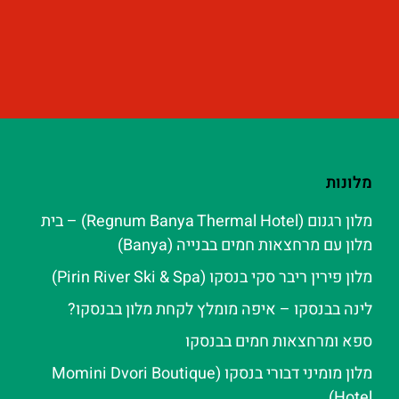
מלונות
מלון רגנום (Regnum Banya Thermal Hotel) – בית
מלון עם מרחצאות חמים בבנייה (Banya)
מלון פירין ריבר סקי בנסקו (Pirin River Ski & Spa‬)
לינה בבנסקו – איפה מומלץ לקחת מלון בבנסקו?
ספא ומרחצאות חמים בבנסקו
מלון מומיני דבורי בנסקו (Momini Dvori Boutique
Hotel)