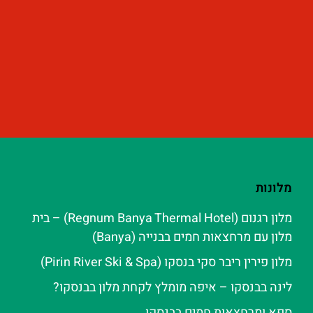
מלונות
מלון רגנום (Regnum Banya Thermal Hotel) – בית
מלון עם מרחצאות חמים בבנייה (Banya)
מלון פירין ריבר סקי בנסקו (Pirin River Ski & Spa‬)
לינה בבנסקו – איפה מומלץ לקחת מלון בבנסקו?
ספא ומרחצאות חמים בבנסקו