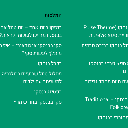
המלצות
פולס טרמה בנסקו (Pulse Therme
בנסקו ביום אחד – יום טיול אח
בבנסקו מה יש לעשות ולראות?
ל בנסקו בריכה טרמית
סקי בבנסקו או גודאורי – איפה 
מומלץ לעשות סקי?
ה ספא טרמי בבנסקו
רכבל בנסקו
ם
מסלול טיול שבועיים בבולגריה
עם חיות מחמד נדירות
למשפחה עם ילדים
רפטינג בנסקו
ערב פולקלור בנסקו – Traditional
סקי בבנסקו בחודש מרץ
Folklor
מסורתי בבנסקו