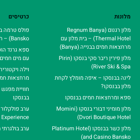
מלונות
כרטיסים
מלון רגנום (Regnum Banya
Thermal Hotel) – בית מלון עם
Bansko) – חוויית ספא אלפינית
מרחצאות חמים בבנייה (Banya)
ספא גרנד הוט
מלון פירין ריבר סקי בנסקו (Pirin
עם מים חמים
River Ski & Spa‬)
וילה ויקטורי
לינה בבנסקו – איפה מומלץ לקחת
מרחצאות חמי
מלון בבנסקו?
חוויית מפגש 
ספא ומרחצאות חמים בבנסקו
בבנסקו
מלון מומיני דבורי בנסקו (Momini
e Experience
Dvori Boutique Hotel)
מלון כשר בבנסקו (Platinum Hotel
ערב בולגרתי 
and Casino Bansko)