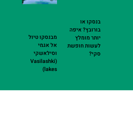
בנסקו או
בורובץ? איפה
מבנסקו טיול
יותר מומלץ
אל אגמי
לעשות חופשת
וסילאשקי
סקי?
(Vasilashki
lakes)