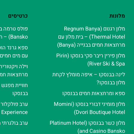
מלונות
כרטיסים
מלון רגנום (Regnum Banya
Thermal Hotel) – בית מלון עם
Bansko) – חוויית ספא אלפינית
מרחצאות חמים בבנייה (Banya)
ספא גרנד הוט
מלון פירין ריבר סקי בנסקו (Pirin
עם מים חמים
River Ski & Spa‬)
וילה ויקטורי
לינה בבנסקו – איפה מומלץ לקחת
מרחצאות חמי
מלון בבנסקו?
חוויית מפגש 
ספא ומרחצאות חמים בבנסקו
בבנסקו
מלון מומיני דבורי בנסקו (Momini
e Experience
Dvori Boutique Hotel)
מלון כשר בבנסקו (Platinum Hotel
ערב בולגרתי 
and Casino Bansko)