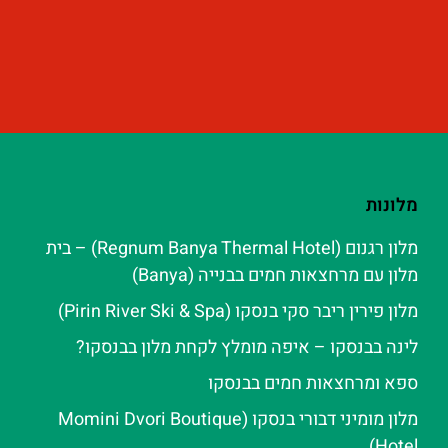
מלונות
מלון רגנום (Regnum Banya Thermal Hotel) – בית
מלון עם מרחצאות חמים בבנייה (Banya)
מלון פירין ריבר סקי בנסקו (Pirin River Ski & Spa‬)
לינה בבנסקו – איפה מומלץ לקחת מלון בבנסקו?
ספא ומרחצאות חמים בבנסקו
מלון מומיני דבורי בנסקו (Momini Dvori Boutique
Hotel)