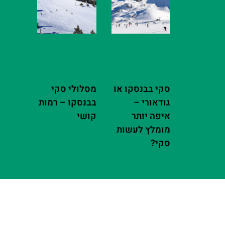
סקי בבנסקו או
מסלולי סקי
גודאורי –
בבנסקו – רמות
איפה יותר
קושי
מומלץ לעשות
סקי?