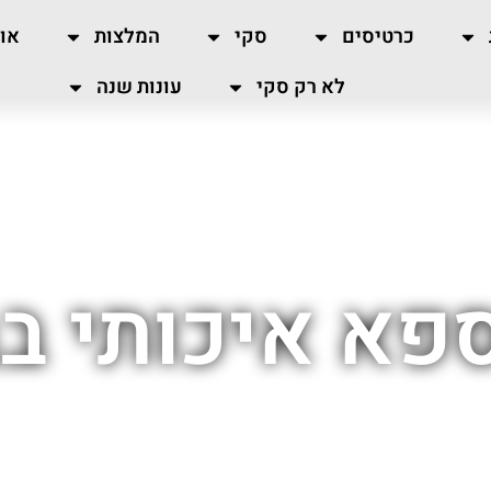
כרטיסים
סקי
המלצות
או
לא רק סקי
עונות שנה
פא איכותי ב