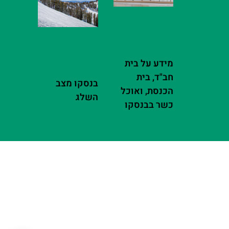
מידע על בית
חב"ד, בית
בנסקו מצב
הכנסת, ואוכל
השלג
כשר בבנסקו