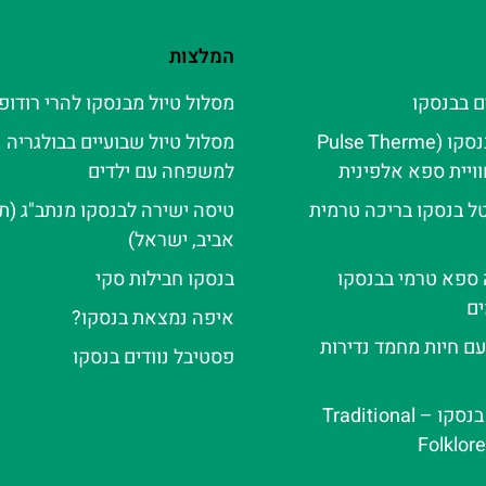
המלצות
ם בבנסקו
מסלול טיול מבנסקו להרי רודופי
פולס טרמה בנסקו (Pulse Therme
מסלול טיול שבועיים בבולגריה
למשפחה עם ילדים
ל בנסקו בריכה טרמית
טיסה ישירה לבנסקו מנתב"ג (ת
אביב, ישראל)
ה ספא טרמי בבנסקו
בנסקו חבילות סקי
ם
איפה נמצאת בנסקו?
עם חיות מחמד נדירות
פסטיבל נוודים בנסקו
ערב פולקלור בנסקו – Traditional
Folklor