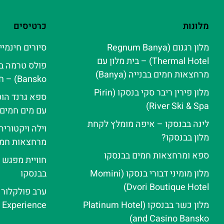
מלונות
כרטיסים
מלון רגנום (Regnum Banya
סיורים חינמיי
Thermal Hotel) – בית מלון עם
מרחצאות חמים בבנייה (Banya)
Bansko) – חוויית ספא אלפינית
מלון פירין ריבר סקי בנסקו (Pirin
ספא גרנד הוט
River Ski & Spa‬)
עם מים חמים
לינה בבנסקו – איפה מומלץ לקחת
וילה ויקטורי
מלון בבנסקו?
מרחצאות חמי
ספא ומרחצאות חמים בבנסקו
חוויית מפגש 
מלון מומיני דבורי בנסקו (Momini
בבנסקו
Dvori Boutique Hotel)
מלון כשר בבנסקו (Platinum Hotel
e Experience
and Casino Bansko)