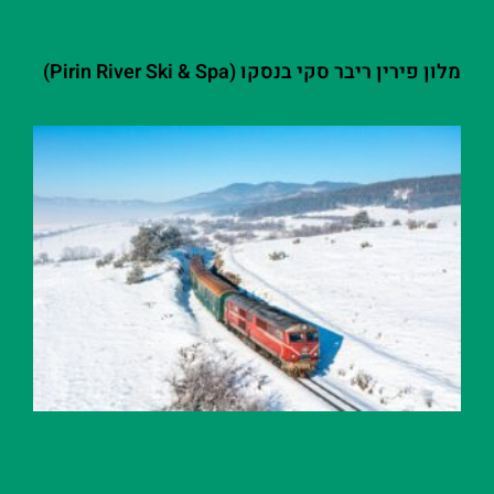
מלון פירין ריבר סקי בנסקו (Pirin River Ski & Spa‬)