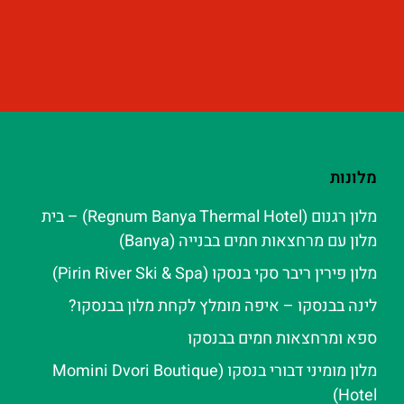
מלונות
מלון רגנום (Regnum Banya Thermal Hotel) – בית
מלון עם מרחצאות חמים בבנייה (Banya)
מלון פירין ריבר סקי בנסקו (Pirin River Ski & Spa‬)
לינה בבנסקו – איפה מומלץ לקחת מלון בבנסקו?
ספא ומרחצאות חמים בבנסקו
מלון מומיני דבורי בנסקו (Momini Dvori Boutique
Hotel)