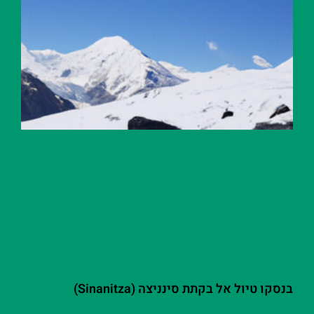
בנסקו טיול אל בקתת סינניצה (Sinanitza)