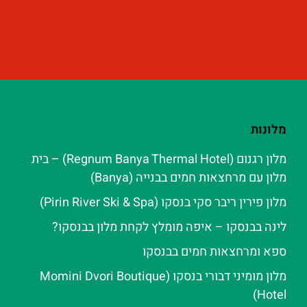
מלונות
מלון רגנום (Regnum Banya Thermal Hotel) – בית
מלון עם מרחצאות חמים בבנייה (Banya)
מלון פירין ריבר סקי בנסקו (Pirin River Ski & Spa‬)
לינה בבנסקו – איפה מומלץ לקחת מלון בבנסקו?
ספא ומרחצאות חמים בבנסקו
מלון מומיני דבורי בנסקו (Momini Dvori Boutique
Hotel)