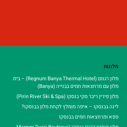
מלונות
מלון רגנום (Regnum Banya Thermal Hotel) – בית
מלון עם מרחצאות חמים בבנייה (Banya)
מלון פירין ריבר סקי בנסקו (Pirin River Ski & Spa‬)
לינה בבנסקו – איפה מומלץ לקחת מלון בבנסקו?
ספא ומרחצאות חמים בבנסקו