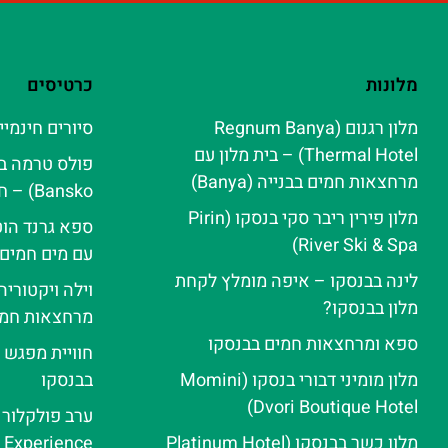
מלונות
כרטיסים
מלון רגנום (Regnum Banya
סיורים חינמיי
Thermal Hotel) – בית מלון עם
מרחצאות חמים בבנייה (Banya)
Bansko) – חוויית ספא אלפינית
מלון פירין ריבר סקי בנסקו (Pirin
ספא גרנד הוט
River Ski & Spa‬)
עם מים חמים
לינה בבנסקו – איפה מומלץ לקחת
וילה ויקטורי
מלון בבנסקו?
מרחצאות חמי
ספא ומרחצאות חמים בבנסקו
חוויית מפגש 
מלון מומיני דבורי בנסקו (Momini
בבנסקו
Dvori Boutique Hotel)
מלון כשר בבנסקו (Platinum Hotel
e Experience