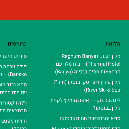
מלונות
כרטיסים
מלון רגנום (Regnum Banya
סיורים חינמיי
Thermal Hotel) – בית מלון עם
מרחצאות חמים בבנייה (Banya)
Bansko) – חוויית ספא אלפינית
מלון פירין ריבר סקי בנסקו (Pirin
ספא גרנד הוט
River Ski & Spa‬)
עם מים חמים
לינה בבנסקו – איפה מומלץ לקחת
וילה ויקטורי
מלון בבנסקו?
מרחצאות חמי
ספא ומרחצאות חמים בבנסקו
חוויית מפגש 
מלון מומיני דבורי בנסקו (Momini
בבנסקו