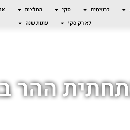
כרטיסים
סקי
המלצות
או
לא רק סקי
עונות שנה
חתית ההר ב