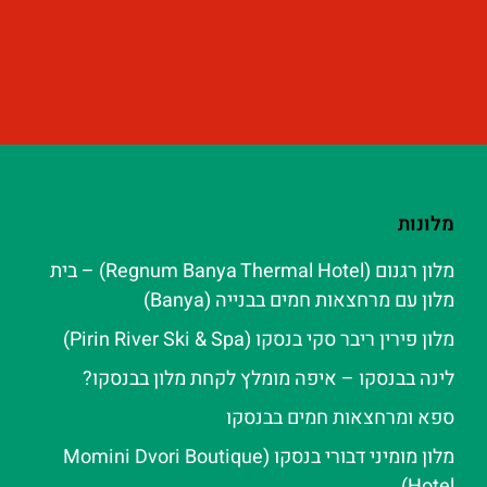
מלונות
מלון רגנום (Regnum Banya Thermal Hotel) – בית
מלון עם מרחצאות חמים בבנייה (Banya)
מלון פירין ריבר סקי בנסקו (Pirin River Ski & Spa‬)
לינה בבנסקו – איפה מומלץ לקחת מלון בבנסקו?
ספא ומרחצאות חמים בבנסקו
מלון מומיני דבורי בנסקו (Momini Dvori Boutique
Hotel)