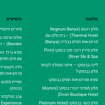
מלונות
כרטיסים
מלון רגנום (Regnum Banya
סיורים חינמיי
Thermal Hotel) – בית מלון עם
מרחצאות חמים בבנייה (Banya)
Bansko) – חוויית ספא אלפינית
מלון פירין ריבר סקי בנסקו (Pirin
ספא גרנד הוט
River Ski & Spa‬)
עם מים חמים
לינה בבנסקו – איפה מומלץ לקחת
וילה ויקטורי
מלון בבנסקו?
מרחצאות חמי
ספא ומרחצאות חמים בבנסקו
חוויית מפגש 
מלון מומיני דבורי בנסקו (Momini
בבנסקו
Dvori Boutique Hotel)
מלון כשר בבנסקו (Platinum Hotel
e Experience