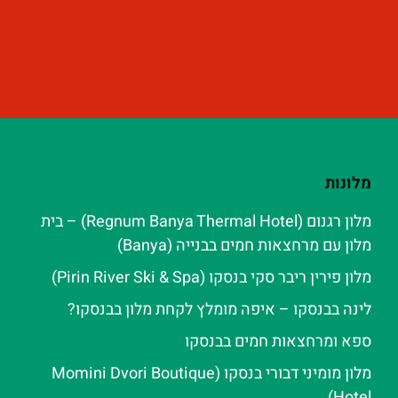
מלונות
מלון רגנום (Regnum Banya Thermal Hotel) – בית
מלון עם מרחצאות חמים בבנייה (Banya)
מלון פירין ריבר סקי בנסקו (Pirin River Ski & Spa‬)
לינה בבנסקו – איפה מומלץ לקחת מלון בבנסקו?
ספא ומרחצאות חמים בבנסקו
מלון מומיני דבורי בנסקו (Momini Dvori Boutique
Hotel)