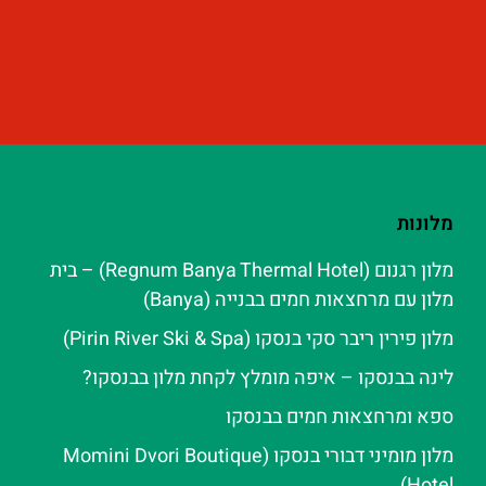
מלונות
מלון רגנום (Regnum Banya Thermal Hotel) – בית
מלון עם מרחצאות חמים בבנייה (Banya)
מלון פירין ריבר סקי בנסקו (Pirin River Ski & Spa‬)
לינה בבנסקו – איפה מומלץ לקחת מלון בבנסקו?
ספא ומרחצאות חמים בבנסקו
מלון מומיני דבורי בנסקו (Momini Dvori Boutique
Hotel)