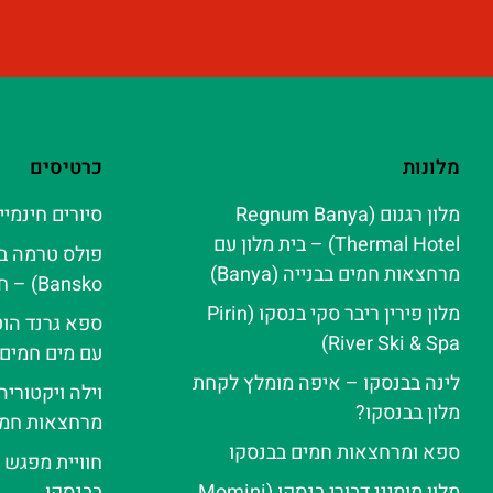
מלונות
כרטיסים
מלון רגנום (Regnum Banya
סיורים חינמיי
Thermal Hotel) – בית מלון עם
מרחצאות חמים בבנייה (Banya)
Bansko) – חוויית ספא אלפינית
מלון פירין ריבר סקי בנסקו (Pirin
ספא גרנד הוט
River Ski & Spa‬)
עם מים חמים
לינה בבנסקו – איפה מומלץ לקחת
וילה ויקטורי
מלון בבנסקו?
מרחצאות חמי
ספא ומרחצאות חמים בבנסקו
חוויית מפגש 
מלון מומיני דבורי בנסקו (Momini
בבנסקו