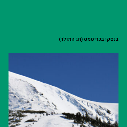
בנסקו בכריסמס (חג המולד)