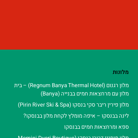
מלונות
מלון רגנום (Regnum Banya Thermal Hotel) – בית
מלון עם מרחצאות חמים בבנייה (Banya)
מלון פירין ריבר סקי בנסקו (Pirin River Ski & Spa‬)
לינה בבנסקו – איפה מומלץ לקחת מלון בבנסקו?
ספא ומרחצאות חמים בבנסקו