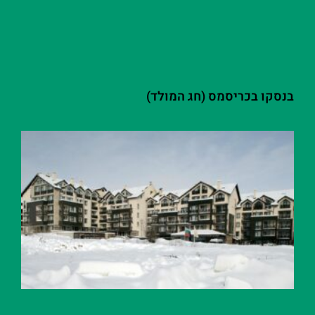
בנסקו בכריסמס (חג המולד)