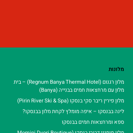
מלונות
מלון רגנום (Regnum Banya Thermal Hotel) – בית
מלון עם מרחצאות חמים בבנייה (Banya)
מלון פירין ריבר סקי בנסקו (Pirin River Ski & Spa‬)
לינה בבנסקו – איפה מומלץ לקחת מלון בבנסקו?
ספא ומרחצאות חמים בבנסקו
מלון מומיני דבורי בנסקו (Momini Dvori Boutique