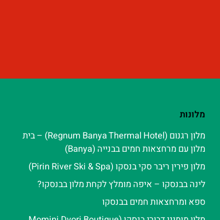
מלונות
מלון רגנום (Regnum Banya Thermal Hotel) – בית
מלון עם מרחצאות חמים בבנייה (Banya)
מלון פירין ריבר סקי בנסקו (Pirin River Ski & Spa‬)
לינה בבנסקו – איפה מומלץ לקחת מלון בבנסקו?
ספא ומרחצאות חמים בבנסקו
מלון מומיני דבורי בנסקו (Momini Dvori Boutique