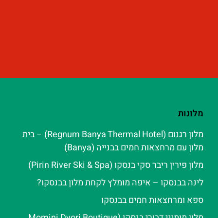
מלונות
מלון רגנום (Regnum Banya Thermal Hotel) – בית
מלון עם מרחצאות חמים בבנייה (Banya)
מלון פירין ריבר סקי בנסקו (Pirin River Ski & Spa‬)
לינה בבנסקו – איפה מומלץ לקחת מלון בבנסקו?
ספא ומרחצאות חמים בבנסקו
מלון מומיני דבורי בנסקו (Momini Dvori Boutique