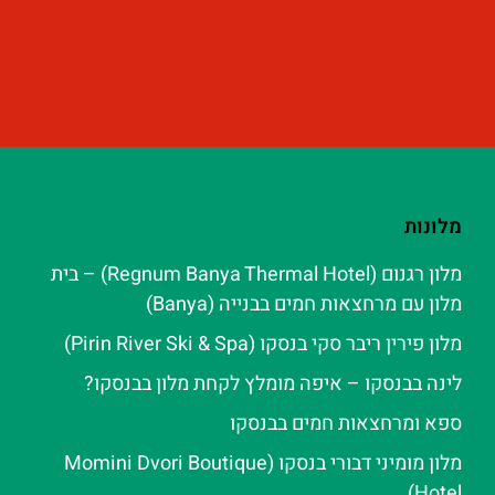
מלונות
מלון רגנום (Regnum Banya Thermal Hotel) – בית
מלון עם מרחצאות חמים בבנייה (Banya)
מלון פירין ריבר סקי בנסקו (Pirin River Ski & Spa‬)
לינה בבנסקו – איפה מומלץ לקחת מלון בבנסקו?
ספא ומרחצאות חמים בבנסקו
מלון מומיני דבורי בנסקו (Momini Dvori Boutique
Hotel)