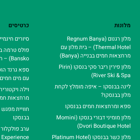
מלונות
כרטיסים
מלון רגנום (Regnum Banya
סיורים חינמיי
Thermal Hotel) – בית מלון עם
מרחצאות חמים בבנייה (Banya)
Bansko) – חוויית ספא אלפינית
מלון פירין ריבר סקי בנסקו (Pirin
ספא גרנד הוט
River Ski & Spa‬)
עם מים חמים
לינה בבנסקו – איפה מומלץ לקחת
וילה ויקטורי
מלון בבנסקו?
מרחצאות חמי
ספא ומרחצאות חמים בבנסקו
חוויית מפגש 
מלון מומיני דבורי בנסקו (Momini
בבנסקו
Dvori Boutique Hotel)
מלון כשר בבנסקו (Platinum Hotel
e Experience