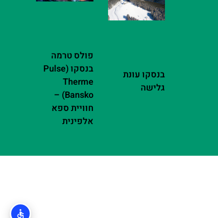
פולס טרמה
בנסקו (Pulse
בנסקו עונת
Therme
גלישה
Bansko) –
חוויית ספא
אלפינית