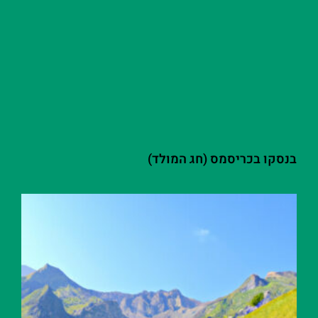
בנסקו בכריסמס (חג המולד)