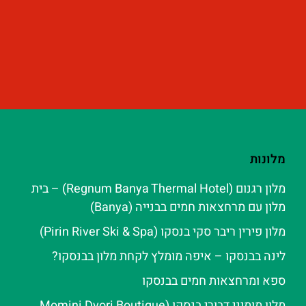
מלונות
מלון רגנום (Regnum Banya Thermal Hotel) – בית
מלון עם מרחצאות חמים בבנייה (Banya)
מלון פירין ריבר סקי בנסקו (Pirin River Ski & Spa‬)
לינה בבנסקו – איפה מומלץ לקחת מלון בבנסקו?
ספא ומרחצאות חמים בבנסקו
מלון מומיני דבורי בנסקו (Momini Dvori Boutique