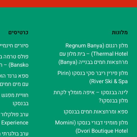
מלונות
כרטיסים
מלון רגנום (Regnum Banya
סיורים חינמיי
Thermal Hotel) – בית מלון עם
מרחצאות חמים בבנייה (Banya)
Bansko) – חוויית ספא אלפינית
מלון פירין ריבר סקי בנסקו (Pirin
ספא גרנד הוט
River Ski & Spa‬)
עם מים חמים
לינה בבנסקו – איפה מומלץ לקחת
חוויית מפגש 
מלון בבנסקו?
בבנסקו
ספא ומרחצאות חמים בבנסקו
מלון מומיני דבורי בנסקו (Momini
e Experience
Dvori Boutique Hotel)
ערב בולגרתי 