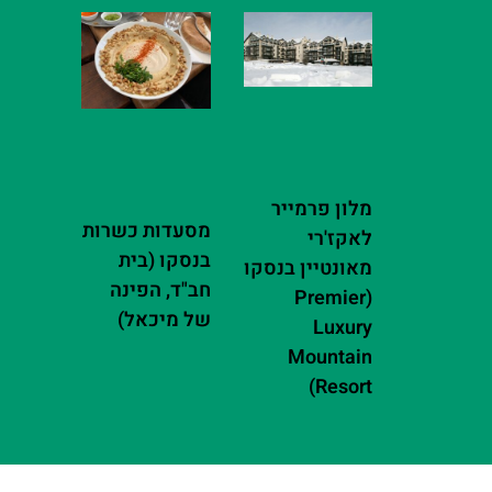
מלון פרמייר
מסעדות כשרות
לאקז'רי
בנסקו (בית
מאונטיין בנסקו
חב"ד, הפינה
(Premier
של מיכאל)
Luxury
Mountain
Resort)