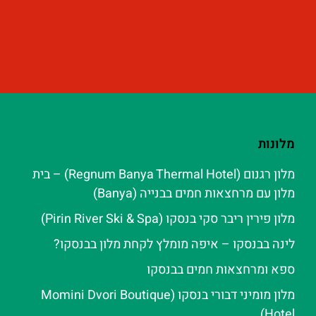
מלונות
מלון רגנום (Regnum Banya Thermal Hotel) – בית
מלון עם מרחצאות חמים בבנייה (Banya)
מלון פירין ריבר סקי בנסקו (Pirin River Ski & Spa‬)
לינה בבנסקו – איפה מומלץ לקחת מלון בבנסקו?
ספא ומרחצאות חמים בבנסקו
מלון מומיני דבורי בנסקו (Momini Dvori Boutique
Hotel)