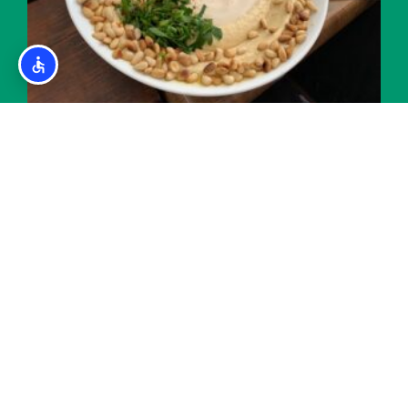
מסעדות כשרות בנסקו (בית חב"ד, הפינה של
מיכאל)