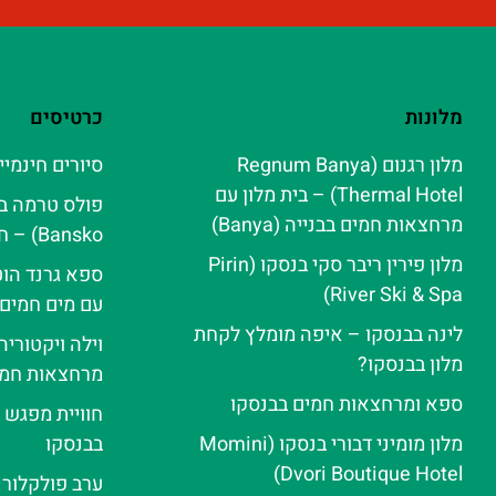
מלונות
כרטיסים
מלון רגנום (Regnum Banya
סיורים חינמיי
Thermal Hotel) – בית מלון עם
מרחצאות חמים בבנייה (Banya)
Bansko) – חוויית ספא אלפינית
מלון פירין ריבר סקי בנסקו (Pirin
ספא גרנד הוט
River Ski & Spa‬)
עם מים חמים
לינה בבנסקו – איפה מומלץ לקחת
וילה ויקטורי
מלון בבנסקו?
מרחצאות חמי
ספא ומרחצאות חמים בבנסקו
חוויית מפגש 
מלון מומיני דבורי בנסקו (Momini
בבנסקו
Dvori Boutique Hotel)