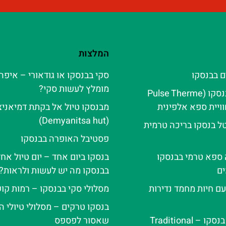
המלצות
ם בבנסקו
סקי בבנסקו או גודאורי – איפה 
מומלץ לעשות סקי?
פולס טרמה בנסקו (Pulse Therme
מבנסקו טיול אל בקתת דמיאני
(Demyanitsa hut)
ל בנסקו בריכה טרמית
פסטיבל האופרה בבנסקו
ה ספא טרמי בבנסקו
בנסקו ביום אחד – יום טיול אח
ם
בבנסקו מה יש לעשות ולראות?
עם חיות מחמד נדירות
מסלולי סקי בבנסקו – רמות קו
בנסקו טרקים – מסלולי טיולי ה
ערב פולקלור בנסקו – Traditional
שאסור לפספס