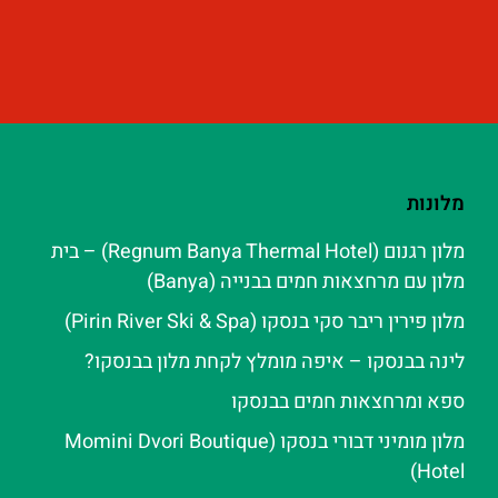
מלונות
מלון רגנום (Regnum Banya Thermal Hotel) – בית
מלון עם מרחצאות חמים בבנייה (Banya)
מלון פירין ריבר סקי בנסקו (Pirin River Ski & Spa‬)
לינה בבנסקו – איפה מומלץ לקחת מלון בבנסקו?
ספא ומרחצאות חמים בבנסקו
מלון מומיני דבורי בנסקו (Momini Dvori Boutique
Hotel)