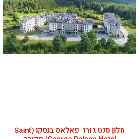
מלון סנט ג'ורג' פאלאס בנסקו (Saint