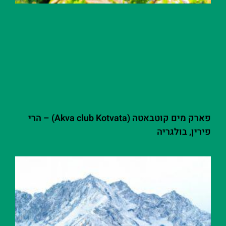
פארק מים קוטבאטה (Akva club Kotvata) – הרי
פירין, בולגריה