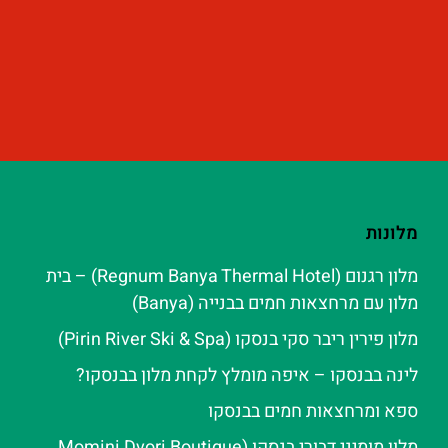
מלונות
מלון רגנום (Regnum Banya Thermal Hotel) – בית
מלון עם מרחצאות חמים בבנייה (Banya)
מלון פירין ריבר סקי בנסקו (Pirin River Ski & Spa‬)
לינה בבנסקו – איפה מומלץ לקחת מלון בבנסקו?
ספא ומרחצאות חמים בבנסקו
מלון מומיני דבורי בנסקו (Momini Dvori Boutique