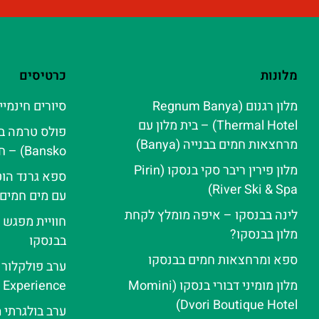
מלונות
כרטיסים
מלון רגנום (Regnum Banya
סיורים חינמיי
Thermal Hotel) – בית מלון עם
מרחצאות חמים בבנייה (Banya)
Bansko) – חוויית ספא אלפינית
מלון פירין ריבר סקי בנסקו (Pirin
ספא גרנד הוט
River Ski & Spa‬)
עם מים חמים
לינה בבנסקו – איפה מומלץ לקחת
חוויית מפגש 
מלון בבנסקו?
בבנסקו
ספא ומרחצאות חמים בבנסקו
מלון מומיני דבורי בנסקו (Momini
e Experience
Dvori Boutique Hotel)
ערב בולגרתי 