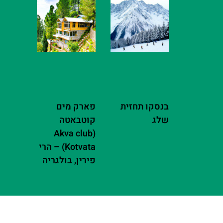
בנסקו תחזית
פארק מים
שלג
קוטבאטה
(Akva club
Kotvata) – הרי
פירין, בולגריה