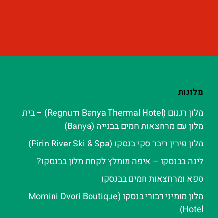
מלונות
מלון רגנום (Regnum Banya Thermal Hotel) – בית
מלון עם מרחצאות חמים בבנייה (Banya)
מלון פירין ריבר סקי בנסקו (Pirin River Ski & Spa‬)
לינה בבנסקו – איפה מומלץ לקחת מלון בבנסקו?
ספא ומרחצאות חמים בבנסקו
מלון מומיני דבורי בנסקו (Momini Dvori Boutique
Hotel)