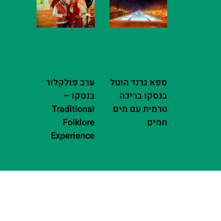
ספא גרנד הוטל
ערב פולקלור
בנסקו בריכה
בנסקו –
טרמית עם מים
Traditional
חמים
Folklore
Experience