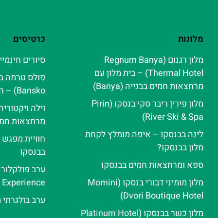
מלונות
כרטיסים
מלון רגנום (Regnum Banya
סיורים חינמיי
Thermal Hotel) – בית מלון עם
מרחצאות חמים בבנייה (Banya)
Bansko) – חוויית ספא אלפינית
מלון פירין ריבר סקי בנסקו (Pirin
וילה ויקטורי
River Ski & Spa‬)
מרחצאות חמי
לינה בבנסקו – איפה מומלץ לקחת
חוויית מפגש 
מלון בבנסקו?
בבנסקו
ספא ומרחצאות חמים בבנסקו
מלון מומיני דבורי בנסקו (Momini
e Experience
Dvori Boutique Hotel)
ערב בולגרתי 
מלון כשר בבנסקו (Platinum Hotel