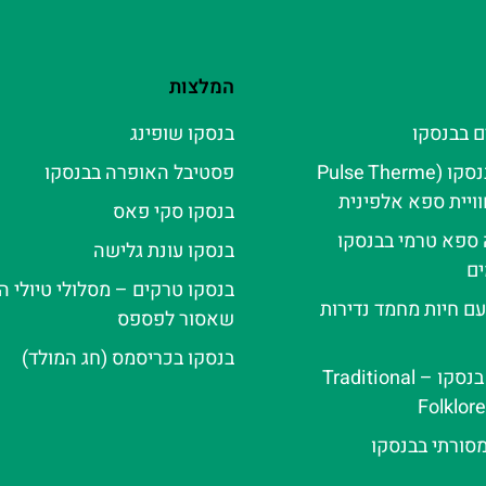
המלצות
ם בבנסקו
בנסקו שופינג
פולס טרמה בנסקו (Pulse Therme
פסטיבל האופרה בבנסקו
בנסקו סקי פאס
ה ספא טרמי בבנסקו
בנסקו עונת גלישה
ם
בנסקו טרקים – מסלולי טיולי ה
עם חיות מחמד נדירות
שאסור לפספס
בנסקו בכריסמס (חג המולד)
ערב פולקלור בנסקו – Traditional
Folklor
מסורתי בבנסקו