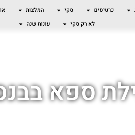
כרטיסים
סקי
המלצות
או
לא רק סקי
עונות שנה
לת ספא בבנס