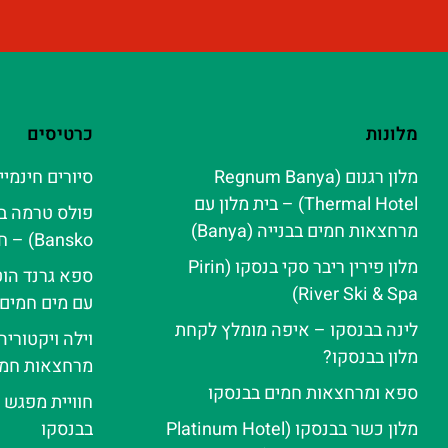
מלונות
כרטיסים
מלון רגנום (Regnum Banya
סיורים חינמיי
Thermal Hotel) – בית מלון עם
מרחצאות חמים בבנייה (Banya)
Bansko) – חוויית ספא אלפינית
מלון פירין ריבר סקי בנסקו (Pirin
ספא גרנד הוט
River Ski & Spa‬)
עם מים חמים
לינה בבנסקו – איפה מומלץ לקחת
וילה ויקטורי
מלון בבנסקו?
מרחצאות חמי
ספא ומרחצאות חמים בבנסקו
חוויית מפגש 
מלון כשר בבנסקו (Platinum Hotel
בבנסקו