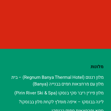
מלונות
מלון רגנום (Regnum Banya Thermal Hotel) – בית
מלון עם מרחצאות חמים בבנייה (Banya)
מלון פירין ריבר סקי בנסקו (Pirin River Ski & Spa‬)
לינה בבנסקו – איפה מומלץ לקחת מלון בבנסקו?
ספא ומרחצאות חמים בבנסקו