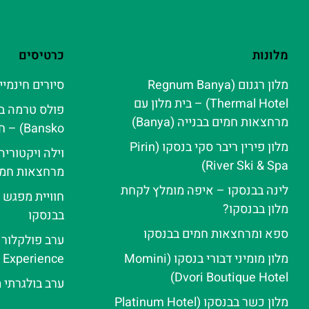
מלונות
כרטיסים
מלון רגנום (Regnum Banya
סיורים חינמיי
Thermal Hotel) – בית מלון עם
מרחצאות חמים בבנייה (Banya)
Bansko) – חוויית ספא אלפינית
מלון פירין ריבר סקי בנסקו (Pirin
וילה ויקטורי
River Ski & Spa‬)
מרחצאות חמי
לינה בבנסקו – איפה מומלץ לקחת
חוויית מפגש 
מלון בבנסקו?
בבנסקו
ספא ומרחצאות חמים בבנסקו
מלון מומיני דבורי בנסקו (Momini
e Experience
Dvori Boutique Hotel)
ערב בולגרתי 
מלון כשר בבנסקו (Platinum Hotel