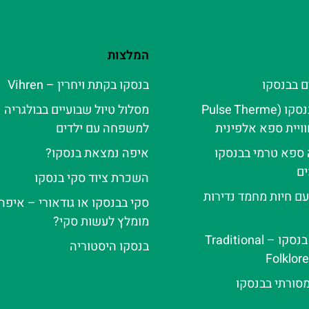
המלצות
ם בבנסקו
בנסקו בקתת ויחרין – Vihren
פולס טרמה בנסקו (Pulse Therme
מסלול טיול שבועיים בבולגריה
למשפחה עם ילדים
ה ספא טרמי בבנסקו
איפה נמצאת בנסקו?
ם
השכרת ציוד סקי בנסקו
עם חיות מחמד נדירות
סקי בבנסקו או גודאורי – איפה 
מומלץ לעשות סקי?
ערב פולקלור בנסקו – Traditional
בנסקו היסטוריה
Folklor
מסורתי בבנסקו