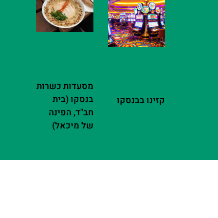
מסעדות כשרות
בנסקו (בית
קזינו בבנסקו
חב"ד, הפינה
של מיכאל)