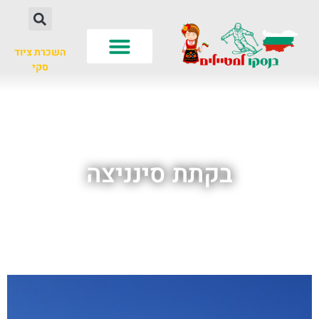
השכרת ציוד
סקי
לא רק סקי
עונות שנה
חשוב לדעת
בקתת סינניצה