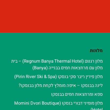
מלונות
מלון רגנום (Regnum Banya Thermal Hotel) – בית
מלון עם מרחצאות חמים בבנייה (Banya)
מלון פירין ריבר סקי בנסקו (Pirin River Ski & Spa‬)
לינה בבנסקו – איפה מומלץ לקחת מלון בבנסקו?
ספא ומרחצאות חמים בבנסקו
מלון מומיני דבורי בנסקו (Momini Dvori Boutique
Hotel)