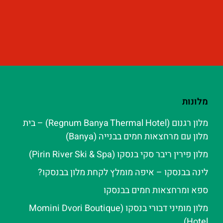
מלונות
מלון רגנום (Regnum Banya Thermal Hotel) – בית
מלון עם מרחצאות חמים בבנייה (Banya)
מלון פירין ריבר סקי בנסקו (Pirin River Ski & Spa‬)
לינה בבנסקו – איפה מומלץ לקחת מלון בבנסקו?
ספא ומרחצאות חמים בבנסקו
מלון מומיני דבורי בנסקו (Momini Dvori Boutique
Hotel)