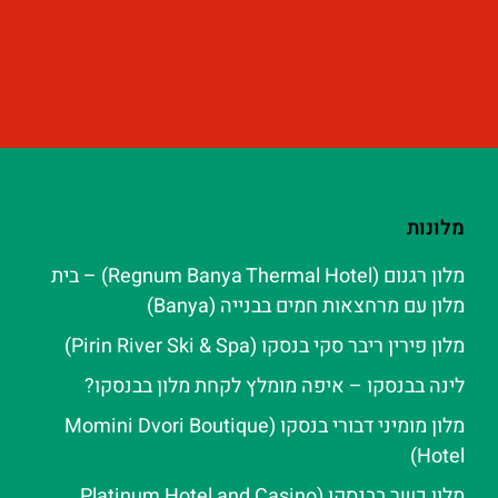
מלונות
מלון רגנום (Regnum Banya Thermal Hotel) – בית
מלון עם מרחצאות חמים בבנייה (Banya)
מלון פירין ריבר סקי בנסקו (Pirin River Ski & Spa‬)
לינה בבנסקו – איפה מומלץ לקחת מלון בבנסקו?
מלון מומיני דבורי בנסקו (Momini Dvori Boutique
Hotel)
מלון כשר בבנסקו (Platinum Hotel and Casino