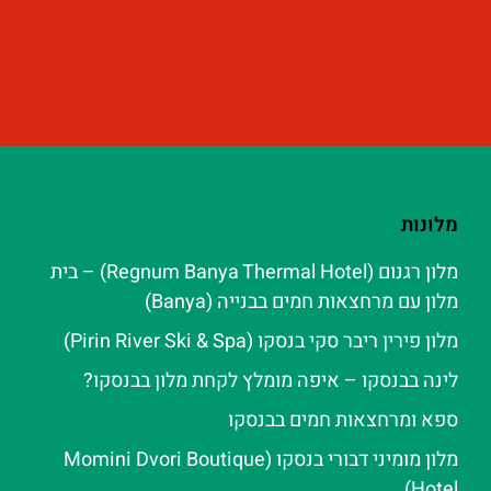
מלונות
מלון רגנום (Regnum Banya Thermal Hotel) – בית
מלון עם מרחצאות חמים בבנייה (Banya)
מלון פירין ריבר סקי בנסקו (Pirin River Ski & Spa‬)
לינה בבנסקו – איפה מומלץ לקחת מלון בבנסקו?
ספא ומרחצאות חמים בבנסקו
מלון מומיני דבורי בנסקו (Momini Dvori Boutique
Hotel)