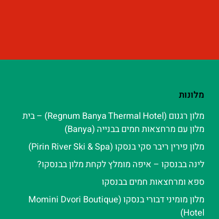
מלונות
מלון רגנום (Regnum Banya Thermal Hotel) – בית
מלון עם מרחצאות חמים בבנייה (Banya)
מלון פירין ריבר סקי בנסקו (Pirin River Ski & Spa‬)
לינה בבנסקו – איפה מומלץ לקחת מלון בבנסקו?
ספא ומרחצאות חמים בבנסקו
מלון מומיני דבורי בנסקו (Momini Dvori Boutique
Hotel)