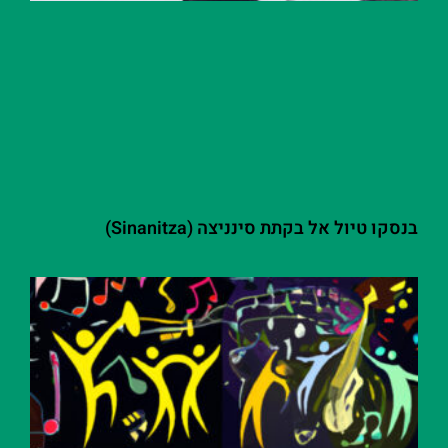
בנסקו טיול אל בקתת סינניצה (Sinanitza)