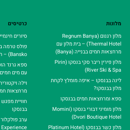
מלונות
כרטיסים
מלון רגנום (Regnum Banya
סיורים חינמיי
Thermal Hotel) – בית מלון עם
מרחצאות חמים בבנייה (Banya)
Bansko) – חוויית ספא אלפינית
מלון פירין ריבר סקי בנסקו (Pirin
ספא גרנד הוט
River Ski & Spa‬)
עם מים חמים
לינה בבנסקו – איפה מומלץ לקחת
וילה ויקטורי
מלון בבנסקו?
מרחצאות חמי
ספא ומרחצאות חמים בבנסקו
חוויית מפגש 
מלון מומיני דבורי בנסקו (Momini
בבנסקו
Dvori Boutique Hotel)
מלון כשר בבנסקו (Platinum Hotel
e Experience