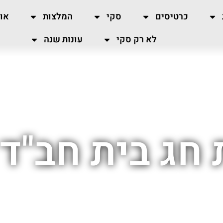
כרטיסים
סקי
המלצות
או
לא רק סקי
עונות שנה
 חג בית חב"ד 