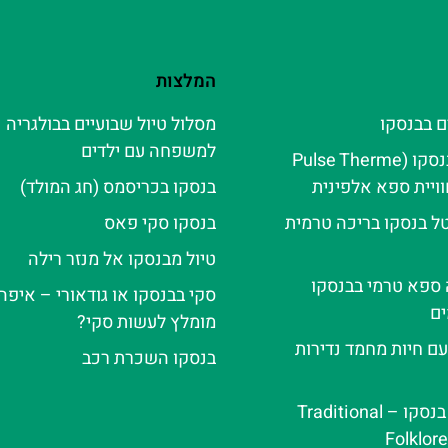
המלצות
ם בבנסקו
מסלול טיול שבועיים בבולגריה
למשפחה עם ילדים
פולס טרמה בנסקו (Pulse Therme
בנסקו בכריסמס (חג המולד)
ל בנסקו בריכה טרמית
בנסקו סקי פאס
טיול מבנסקו אל מנזר רילה
ה ספא טרמי בבנסקו
סקי בבנסקו או גודאורי – איפה 
ם
מומלץ לעשות סקי?
עם חיות מחמד נדירות
בנסקו השכרת רכב
ערב פולקלור בנסקו – Traditional
Folklor